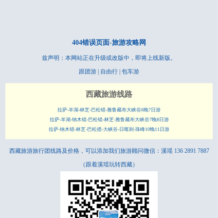
404错误页面-
旅游攻略网
兹声明：本网站正在升级或改版中，即将上线新版。
跟团游 | 自由行 | 包车游
西藏旅游线路
拉萨-羊湖-林芝-巴松错-雅鲁藏布大峡谷6晚7日游
拉萨-羊湖-纳木错-巴松错-林芝-雅鲁藏布大峡谷7晚8日游
拉萨-纳木错-林芝-巴松措-大峡谷-日喀则-珠峰10晚11日游
西藏旅游旅行团线路及价格，可以添加我们旅游顾问微信：溪瑶 136 2891 7887
（跟着
溪瑶
玩转西藏）